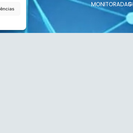
MONITORADAS
G
rências