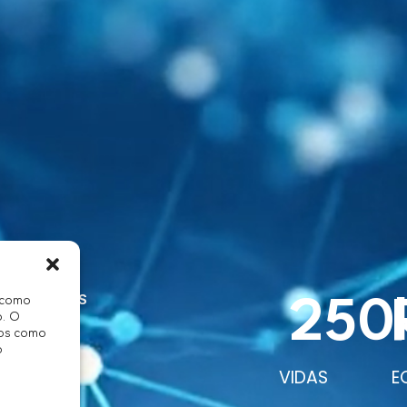
GLOBAIS
 como
250
o. O
dos como
o
VIDAS
E