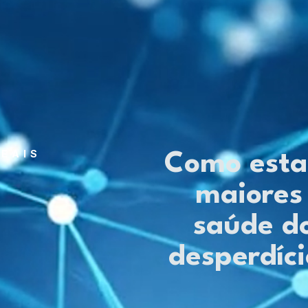
EAIS
Como esta
maiores 
saúde do
desperdíci