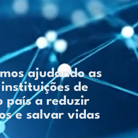
mos ajudando as
instituições de
 país a reduzir
os e salvar vidas