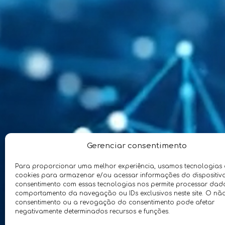
Gerenciar consentimento
NÚMEROS 
Para proporcionar uma melhor experiência, usamos tecnologias
cookies para armazenar e/ou acessar informações do dispositiv
consentimento com essas tecnologias nos permite processar da
comportamento da navegação ou IDs exclusivos neste site. O nã
consentimento ou a revogação do consentimento pode afetar
negativamente determinados recursos e funções.